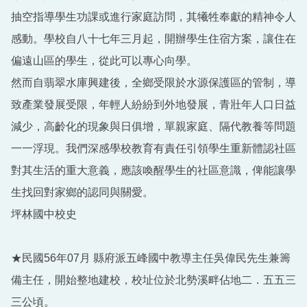
抽空指導學生功課或進行家庭訪問，其犧牲奉獻的精神令人
感動。學校自八十七年三月起，開辦學生住宿方案，讓住在
偏遠山區的學生，從此可以專心向學。
然而自翡翠水庫興建後，全鄉受限於水源保護區的管制，導
致產業發展受限，年輕人紛紛到外地發展，青壯年人口日益
減少，高齡化的現象與日俱增，單親家庭、隔代教養等問題
一一浮現。我們深感學校教育有責任引領學生重新體認社區
對其生活的重大意義，應該喚醒學生的社區意識，俾能讓學
生找回對家鄉的認同與關愛。
坪林國中校史
★民國56年07月 縣府派五峰國中教導主任吳偉民先生兼籌
備主任，開始整地建校，校址位於北勢溪畔佔地二．五五三
三公頃。