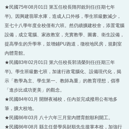
★民國75年08月01日 第五任校長隋邦銳到任(任期七年
半)。因興建翡翠水庫，造成人口外移，學生班級數減少，
至七十八學年度全校僅有六班。然仍續擴建校舍，添置電腦
設備，成立電腦、家政教室，充實教學、圖書、衛生設備，
提高學生的升學率，並增鋪PU跑道，徵校地民房，規劃室
內體育館。
★民國83年02月01日 第六任校長郭清榮到任(任期三年
半)。學生班級數七班，加速行政電腦化、設備現代化，揭
示「教學為主、學生第一、教師為重」的教育理想，倡導
「進步比成功更美」的觀念。
★民國84年01月 開辦夜補校，任內並完成撥用公有地多
筆，擴大校地。
★民國86年03月 八十六年三月室內體育館順利開工。
★民國86年08月 縣主任督學吳財順先生接掌本校，加強行