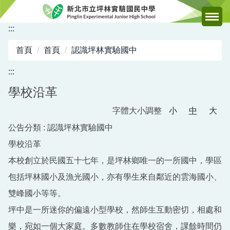
跳
到
:::
主
要
首頁
首頁
認識坪林實驗國中
內
容
:::
區
學校沿革
字體大小調整
小
中
大
公告分類 :
認識坪林實驗國中
學校沿革
本校創立於民國五十七年，是坪林鄉唯一的一所國中，學區
包括坪林國小及漁光國小，亦有學生來自鄰近的雲海國小、
雙峰國小等等。
坪中是一所迷你的偏遠小型學校，然師生互動密切，相處和
樂，宛如一個大家庭。多數教師住在學校宿舍，課餘時間仍