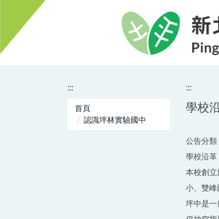
跳
到
主
要
內
容
區
:::
:::
學校
首頁
認識坪林實驗國中
公告分類 
學校沿革
本校創立
小、雙峰
坪中是一