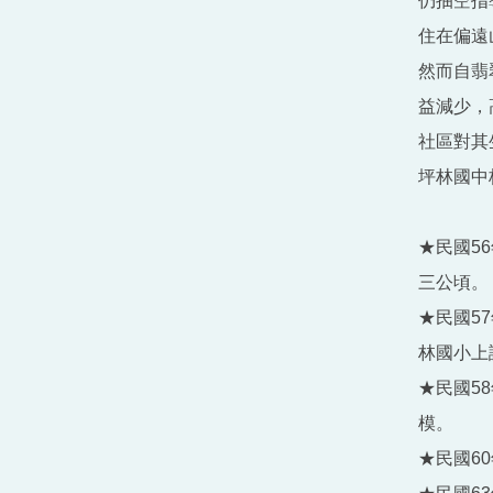
仍抽空指
住在偏遠
然而自翡
益減少，
社區對其
坪林國中
★民國5
三公頃。
★民國5
林國小上
★民國5
模。
★民國6