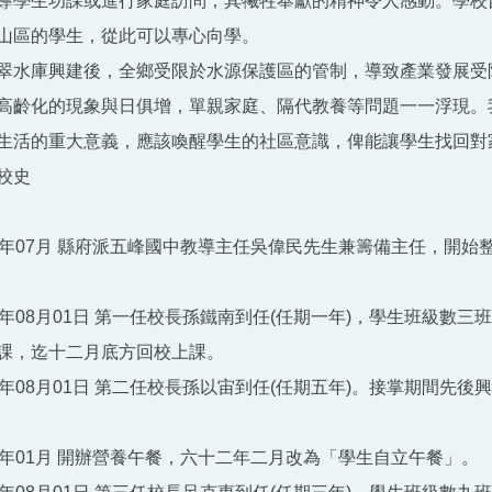
導學生功課或進行家庭訪問，其犧牲奉獻的精神令人感動。學校
山區的學生，從此可以專心向學。
翠水庫興建後，全鄉受限於水源保護區的管制，導致產業發展受
高齡化的現象與日俱增，單親家庭、隔代教養等問題一一浮現。
生活的重大意義，應該喚醒學生的社區意識，俾能讓學生找回對
校史
6年07月 縣府派五峰國中教導主任吳偉民先生兼籌備主任，開
7年08月01日 第一任校長孫鐵南到任(任期一年)，學生班級數
課，迄十二月底方回校上課。
8年08月01日 第二任校長孫以宙到任(任期五年)。接掌期間先
0年01月 開辦營養午餐，六十二年二月改為「學生自立午餐」。