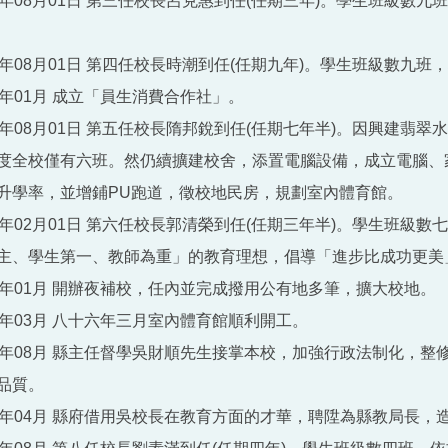
3年08月01日 第三任校長呂克惠到任(任期三年)。學生班級數
6年08月01日 第四任校長時潮到任(任期九年)。學生班級數九班
2年01月 成立「員生消費合作社」。
5年08月01日 第五任校長隋邦銳到任(任期七年半)。因興建翡
度全校僅有六班。然仍續擴建校舍，添置電腦設備，成立電腦、
升學率，並增鋪PU跑道，徵校地民房，規劃室內體育館。
3年02月01日 第六任校長郭清榮到任(任期三年半)。學生班級
主、學生第一、教師為重」的教育理想，倡導「進步比成功更美
4年01月 開辦夜補校，任內並完成撥用公有地多筆，擴大校地。
6年03月 八十六年三月室內體育館順利開工。
6年08月 縣主任督學吳財順先生接掌本校，加強行政法制化，
品質。
7年04月 縣府借用吳校長在教育方面的才華，聘陞為縣教局長