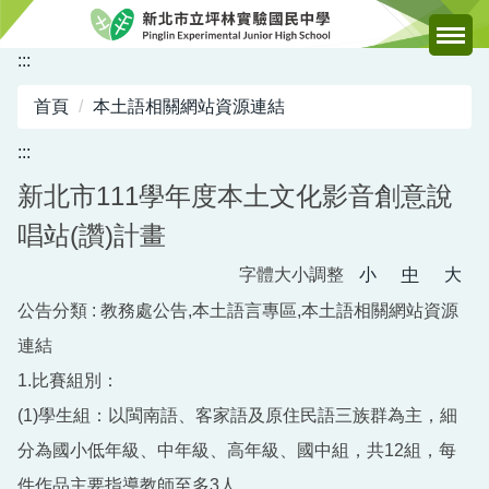
跳
到
:::
主
要
首頁
本土語相關網站資源連結
內
容
:::
區
新北市111學年度本土文化影音創意說
唱站(讚)計畫
字體大小調整
小
中
大
公告分類 :
教務處公告,本土語言專區,本土語相關網站資源
連結
1.比賽組別：
(1)學生組：以閩南語、客家語及原住民語三族群為主，細
分為國小低年級、中年級、高年級、國中組，共12組，每
件作品主要指導教師至多3人。