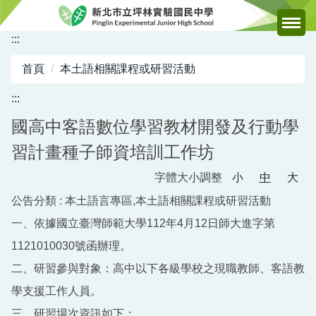
跳
到
:::
主
要
首頁
本土語相關課程或研習活動
內
容
:::
區
國高中客語數位學習教材開發及行動學
習計畫種子師資培訓工作坊
字體大小調整
小
中
大
公告分類 :
本土語言專區,本土語相關課程或研習活動
一、依據國立臺灣師範大學112年4月12日師大進字第
1121010030號函辦理。
二、研習參與對象：高中以下各級學校之現職教師、客語教
學支援工作人員。
三、研習場次資訊如下：