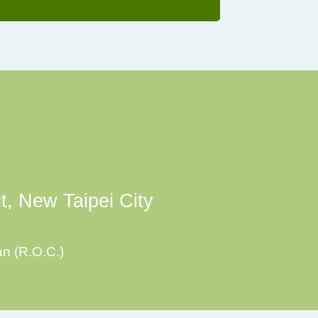
ct, New Taipei City
an (R.O.C.)