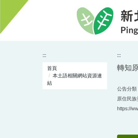
跳
到
主
要
內
容
區
:::
:::
轉知
首頁
本土語相關網站資源連
結
公告分類 
原住民族
https://w