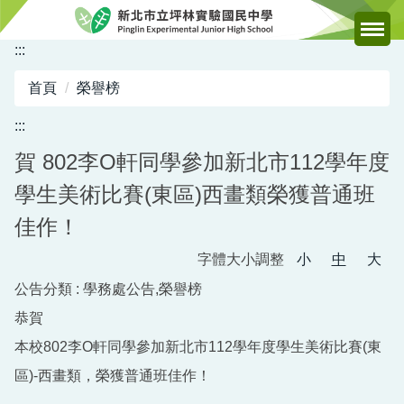
跳
到
:::
主
要
首頁
榮譽榜
內
容
:::
區
賀 802李O軒同學參加新北市112學年度
學生美術比賽(東區)西畫類榮獲普通班
佳作！
字體大小調整
小
中
大
公告分類 :
學務處公告,榮譽榜
恭賀
本校802李O軒同學參加新北市112學年度學生美術比賽(東
區)-西畫類，榮獲普通班佳作！