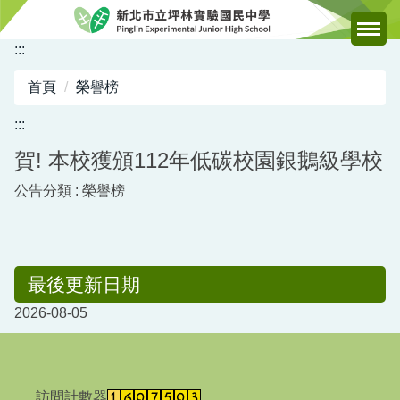
跳
到
:::
主
要
首頁
榮譽榜
內
容
:::
區
賀! 本校獲頒112年低碳校園銀鵝級學校
公告分類 :
榮譽榜
最後更新日期
2026-08-05
訪問計數器