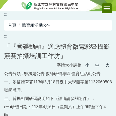
跳
到
:::
主
要
首頁
體育組活動公告
內
容
:::
區
「『齊樂動融』適應體育微電影暨攝影
競賽拍攝培訓工作坊」
字體大小調整
小
中
大
公告分類 :
學務處公告,教師研習專區,體育組活動公告
一、依據體育署113年3月18日臺中大學體字第1132060508
號函辦理。
二、旨揭相關研習說明如下（詳情請參閱附件）：
(一)研習日期：113年4月6日（星期六）上午9時至下午4
時。