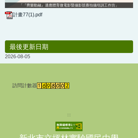
「『齊樂動融』適應體育微電影暨攝影競賽拍攝培訓工作坊」
計畫77(1).pdf
最後更新日期
2026-08-05
訪問計數器
:::