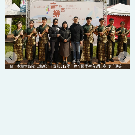
賀！本校太鼓隊代表新北市參加112學年度全國學生音樂比賽 獲「優等」