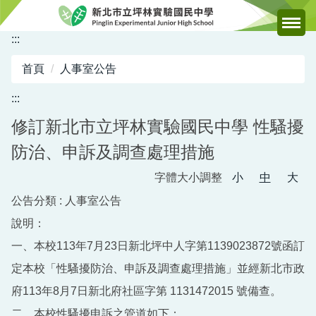
跳
到
:::
主
要
首頁
人事室公告
內
容
:::
區
修訂新北市立坪林實驗國民中學 性騷擾
防治、申訴及調查處理措施
字體大小調整
小
中
大
公告分類 :
人事室公告
說明：
一、本校113年7月23日新北坪中人字第1139023872號函訂
定本校「性騷擾防治、申訴及調查處理措施」並經新北市政
府113年8月7日新北府社區字第 1131472015 號備查。
二、本校性騷擾申訴之管道如下：