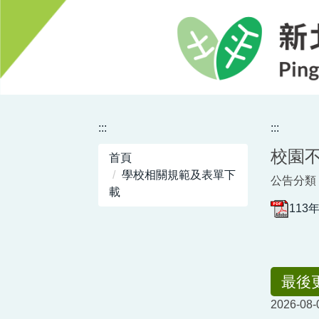
跳
到
主
要
內
容
區
:::
:::
校園
首頁
學校相關規範及表單下
公告分類 
載
113
最後
2026-08-