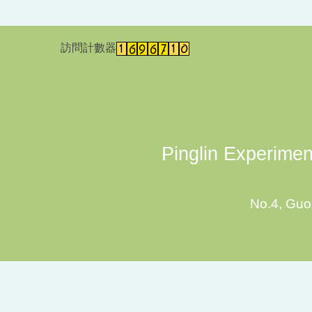
訪問計數器
Pinglin Experiment
No.4, Guoz