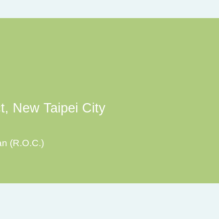
ct, New Taipei City
an (R.O.C.)