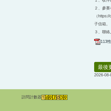
１、收件
２、參賽
（https
子信箱。
３、聯絡人
113
最後
2026-08-
訪問計數器