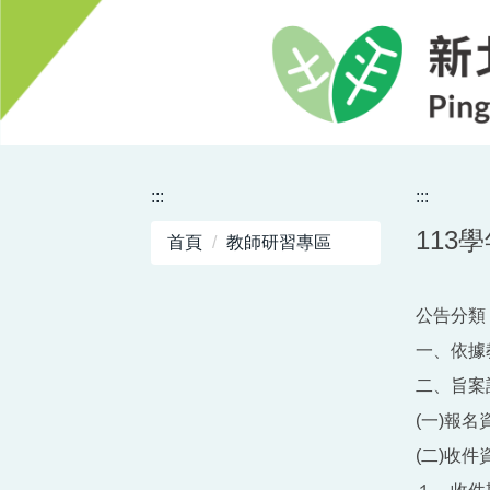
跳
到
主
要
內
容
區
:::
:::
113
首頁
教師研習專區
公告分類 
一、依據教
二、旨案
(一)報
(二)收件