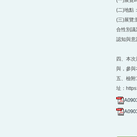
(一)展
(二)地
(三)展
合性別議
認知與意
四、本次
與，參與
五、檢附
址：https:
A090
A090