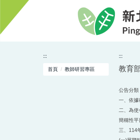
跳
到
主
要
內
容
區
:::
:::
教育部
首頁
教師研習專區
公告分類 
一、依據教
二、為使
簡稱性平
三、11