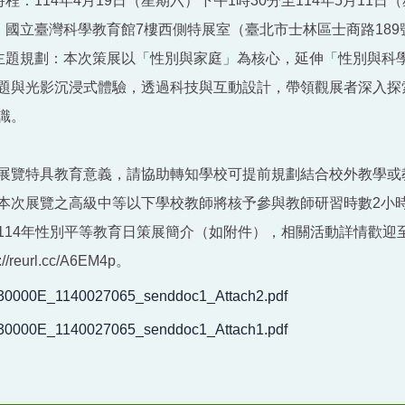
覽時程：114年4月19日（星期六）下午1時30分至114年5月1
點：國立臺灣科學教育館7樓西側特展室（臺北市士林區士商路189
覽主題規劃：本次策展以「性別與家庭」為核心，延伸「性別與科
題與光影沉浸式體驗，透過科技與互動設計，帶領觀展者深入探
識。
展覽特具教育意義，請協助轉知學校可提前規劃結合校外教學或
本次展覽之高級中等以下學校教師將核予參與教師研習時數2小時
114年性別平等教育日策展簡介（如附件），相關活動詳情歡迎
//reurl.cc/A6EM4p。
30000E_1140027065_senddoc1_Attach2.pdf
30000E_1140027065_senddoc1_Attach1.pdf