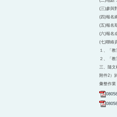
(二)地
(三)參
(四)報名網址
(五)報
(六)報
(七)聯絡
１、「教
２、「教
三、隨文
附件2）於
彙整作業
0805
0805