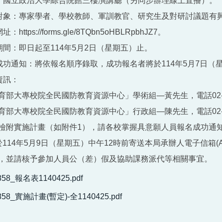
點：國立政治大學綜合院館三樓演講廳（另同步辦理線上直播）。
與對象：專家學者、學校教師、軍訓教官、研究生及對研討議題有興
：https://forms.gle/8TQbn5oHBLRpbhJZ7。
名期間：即日起至114年5月2日（星期五）止。
名成功通知：將依報名順序錄取，成功報名者將於114年5月7日
資訊：
育部大專校院全民國防教育資源中心」學術組―黃先生，電話02-293
育部大專校院全民國防教育資源中心」行政組―陳先生，電話02-293
檢附實施計畫（如附件1），請各校掌握具意願人員報名成功通
114年5月9日（星期五）中午12時前寄送本局承辦人電子信箱(AK36
，並請核予參加人員公（差）假及協助課務派代等相關事宜。
858_報名表1140425.pdf
858_實施計畫(暫定)-全1140425.pdf