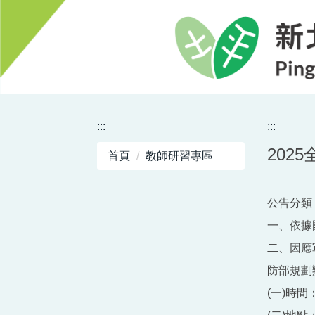
跳
到
主
要
內
容
區
:::
:::
202
首頁
教師研習專區
公告分類 
一、依據國
二、因應
防部規劃
(一)時間