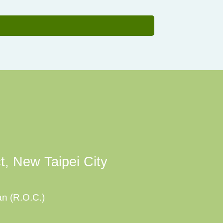
ct, New Taipei City
an (R.O.C.)