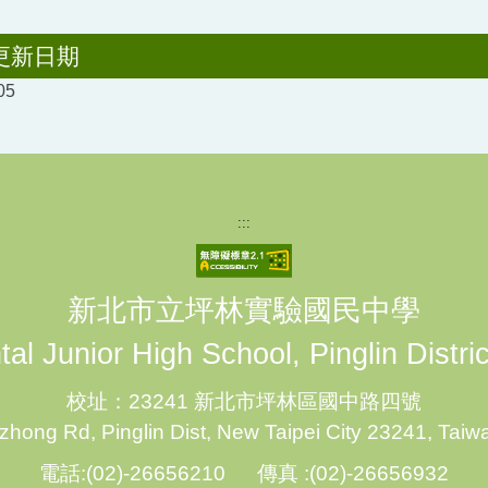
更新日期
05
:::
新北市立坪林實驗國民中學
al Junior High School, Pinglin Distri
校址：23241 新北市坪林區國中路四號
hong Rd, Pinglin Dist, New Taipei City 23241, Taiw
電話:(02)-26656210 傳真 :(02)-26656932