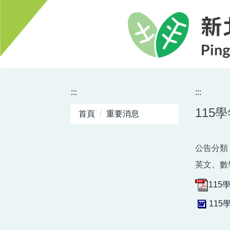
跳
到
主
要
內
容
區
:::
:::
115
首頁
重要消息
公告分類 
英文、數
115
11