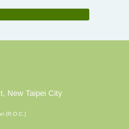
ct, New Taipei City
an (R.O.C.)