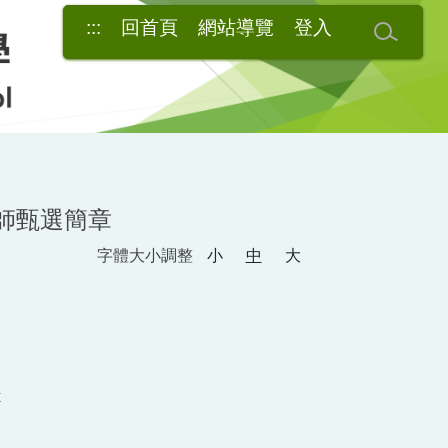
:::
回首頁
網站導覽
登入
師甄選簡章
字體大小調整
小
中
大
x