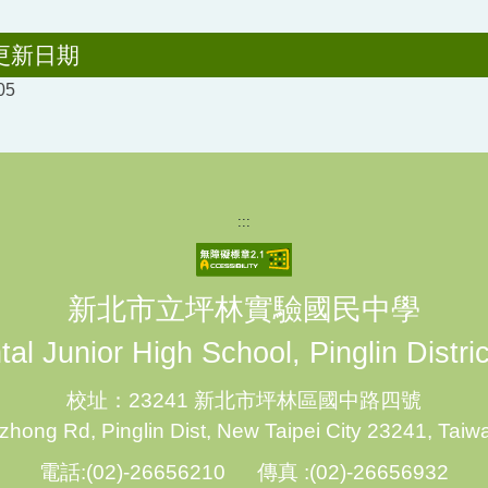
更新日期
05
:::
新北市立坪林實驗國民中學
al Junior High School, Pinglin Distri
校址：23241 新北市坪林區國中路四號
hong Rd, Pinglin Dist, New Taipei City 23241, Taiw
電話:(02)-26656210 傳真 :(02)-26656932