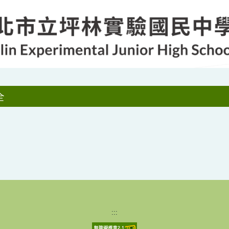
全
:::