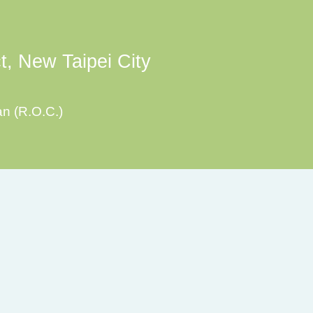
ct, New Taipei City
an (R.O.C.)