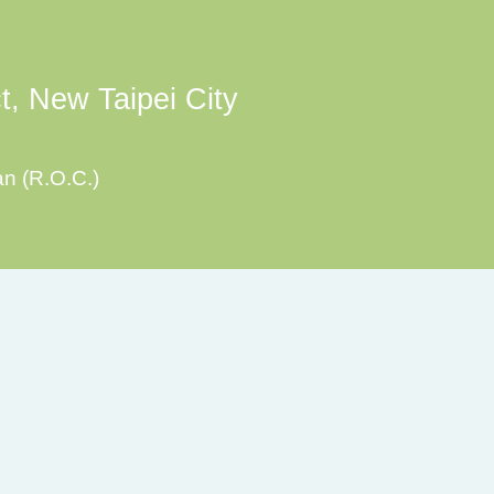
ct, New Taipei City
an (R.O.C.)