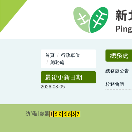
跳
到
主
要
內
容
區
總務處
首頁
行政單位
總務處
總務處公告
最後更新日期
校務會議
2026-08-05
訪問計數器