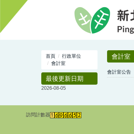
跳
到
主
要
內
容
區
會計室
首頁
行政單位
會計室
會計室公告
最後更新日期
2026-08-05
訪問計數器