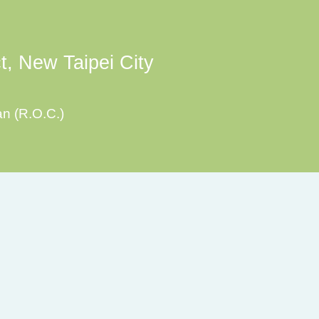
ct, New Taipei City
an (R.O.C.)