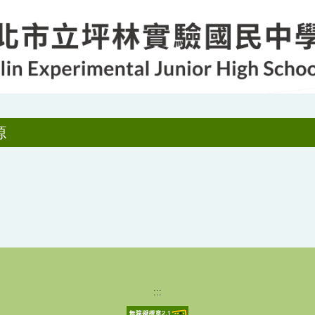
源
:::