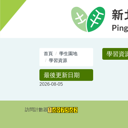
跳
到
主
要
內
容
區
學習資
首頁
學生園地
學習資源
最後更新日期
2026-08-05
訪問計數器