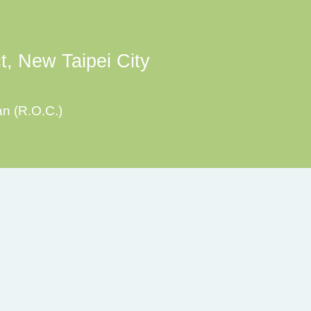
ct, New Taipei City
an (R.O.C.)