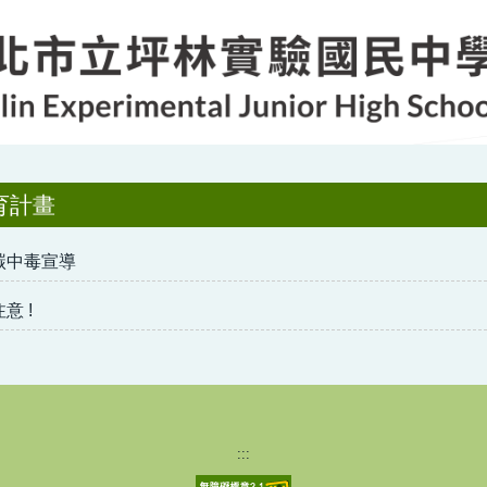
育計畫
碳中毒宣導
意 !
:::