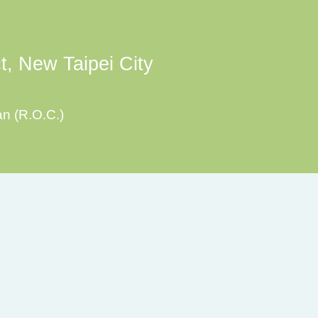
ct, New Taipei City
an (R.O.C.)