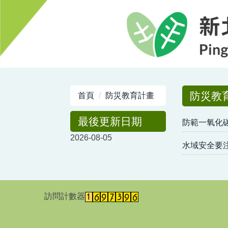
跳
到
主
要
內
容
區
防災教
首頁
防災教育計畫
最後更新日期
防範一氧化
2026-08-05
水域安全要注
訪問計數器