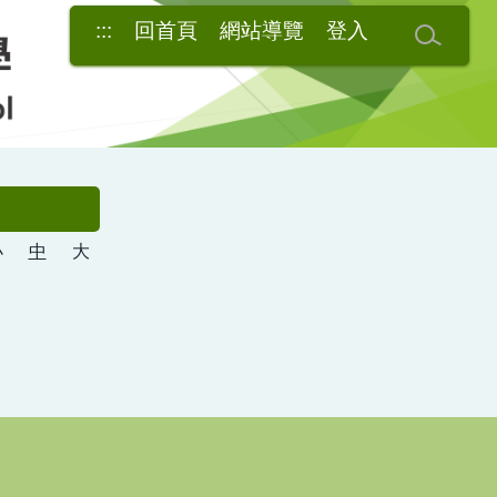
:::
回首頁
網站導覽
登入
小
中
大