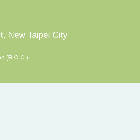
ct, New Taipei City
an (R.O.C.)