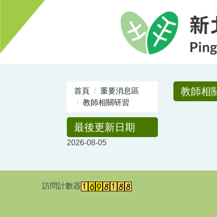
跳
到
主
要
內
容
區
教師相
首頁
重要消息區
教師相關研習
最後更新日期
2026-08-05
訪問計數器