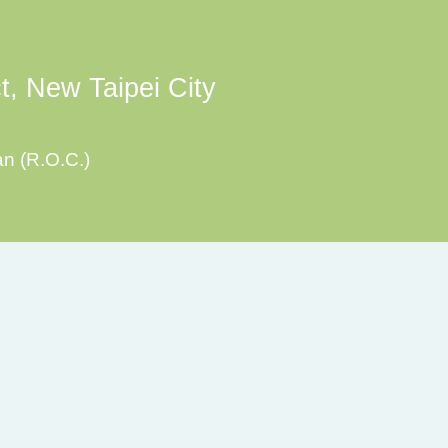
ct, New Taipei City
an (R.O.C.)