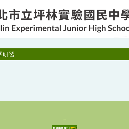
關研習
:::