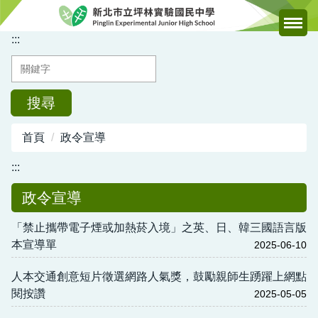
跳
到
:::
主
要
內
容
搜尋
區
首頁
政令宣導
:::
政令宣導
「禁止攜帶電子煙或加熱菸入境」之英、日、韓三國語言版
本宣導單
2025-06-10
人本交通創意短片徵選網路人氣獎，鼓勵親師生踴躍上網點
閱按讚
2025-05-05