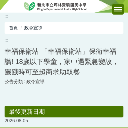
跳
到
:::
主
要
首頁
政令宣導
內
容
:::
區
幸福保衛站 「幸福保衛站」保衛幸福
讚! 18歲以下學童，家中遇緊急變故，
饑餓時可至超商求助取餐
公告分類 :
政令宣導
最後更新日期
2026-08-05