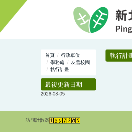
跳
到
主
要
內
容
區
執行計
首頁
行政單位
學務處
友善校園
執行計畫
最後更新日期
2026-08-05
訪問計數器