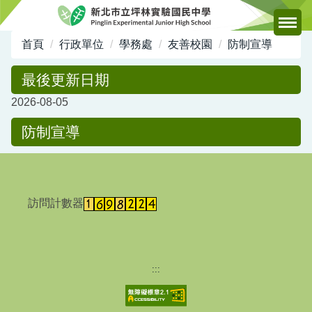
跳
到
主
首頁
行政單位
學務處
友善校園
防制宣導
要
內
最後更新日期
容
2026-08-05
區
防制宣導
訪問計數器
:::