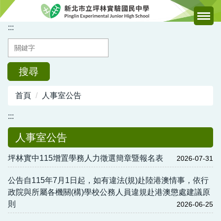
跳
到
:::
主
要
內
容
搜尋
區
首頁
人事室公告
:::
人事室公告
坪林實中115增置學務人力徵選簡章暨報名表
2026-07-31
公告自115年7月1日起，如有違法(規)赴陸港澳情事，依行
政院與所屬各機關(構)學校公務人員違規赴港澳懲處建議原
則
2026-06-25